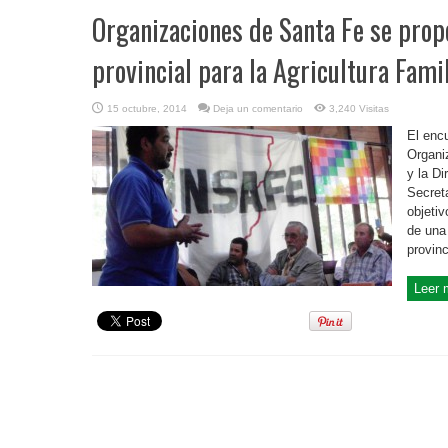
Organizaciones de Santa Fe se pro
provincial para la Agricultura Fami
15 octubre, 2014
Deja un comentario
3,240 Visitas
El enc
Organi
y la D
Secreta
objeti
de una
provinc
Leer 