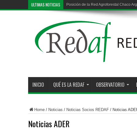
ULTIMAS NOTICIAS
Posición de la Red Agroforestal Chaco Arg
INICIO
QUÉ ES LA REDAF
OBSERVATORIO
Home
/
Noticias
/
Noticias Socios REDAF
/
Noticias ADE
Noticias ADER