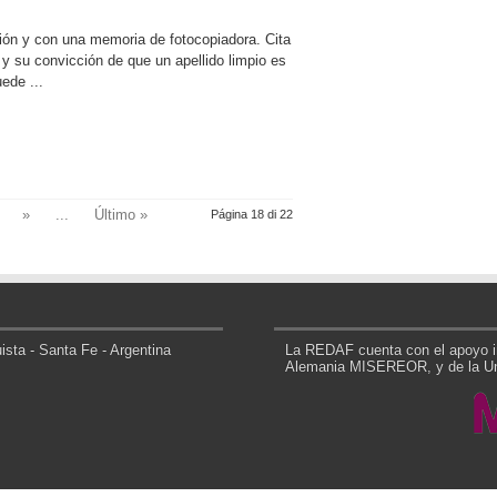
ión y con una memoria de fotocopiadora. Cita
 y su convicción de que un apellido limpio es
ede ...
»
...
Último »
Página 18 di 22
sta - Santa Fe - Argentina
La REDAF cuenta con el apoyo in
Alemania MISEREOR, y de la Uni