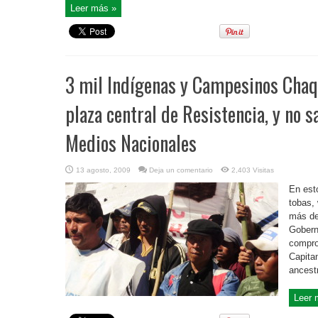
Leer más »
3 mil Indígenas y Campesinos Cha
plaza central de Resistencia, y no s
Medios Nacionales
13 agosto, 2009
Deja un comentario
2,403 Visitas
En est
tobas,
más de
Gobern
compro
Capitan
ancest
Leer 