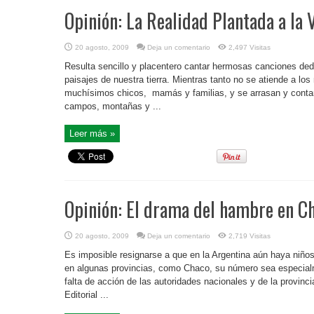
Opinión: La Realidad Plantada a la 
20 agosto, 2009
Deja un comentario
2,497 Visitas
Resulta sencillo y placentero cantar hermosas canciones dedi
paisajes de nuestra tierra. Mientras tanto no se atiende a l
muchísimos chicos, mamás y familias, y se arrasan y contam
campos, montañas y ...
Leer más »
Opinión: El drama del hambre en C
20 agosto, 2009
Deja un comentario
2,719 Visitas
Es imposible resignarse a que en la Argentina aún haya niños
en algunas provincias, como Chaco, su número sea especial
falta de acción de las autoridades nacionales y de la provincia
Editorial ...