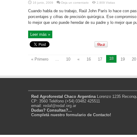
16 junio, 2009
Deja un comentario
2,909 Visitas
Cuando habla de su trabajo, Raúl John París lo hace con pas
porcentajes y cifras de precisión quirúrgica. Ese compromiso
lo mejor que uno puede heredar de su padre y lo mejor que pu
Leer más »
18
« Primero
...
10
«
16
17
19
20
Red Agroforestal Chaco Argentina
Lorenzo 1235 Reconqui
CP: 3560 Teléfono (+54) 03482 425511
email:
redaf@redaf.org.ar
Dudas? Consultas?...
Completá nuestro formulario de Contacto!