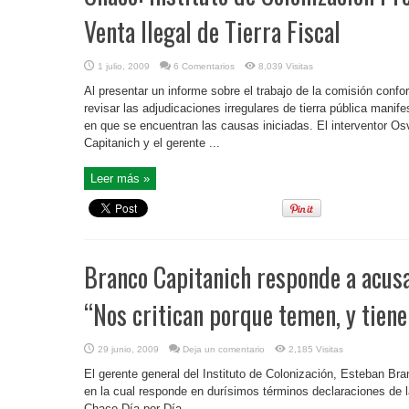
Venta Ilegal de Tierra Fiscal
1 julio, 2009
6 Comentarios
8,039 Visitas
Al presentar un informe sobre el trabajo de la comisión confo
revisar las adjudicaciones irregulares de tierra pública manif
en que se encuentran las causas iniciadas. El interventor Os
Capitanich y el gerente ...
Leer más »
Branco Capitanich responde a acus
“Nos critican porque temen, y tiene
29 junio, 2009
Deja un comentario
2,185 Visitas
El gerente general del Instituto de Colonización, Esteban Bra
en la cual responde en durísimos términos declaraciones de l
Chaco Día por Día