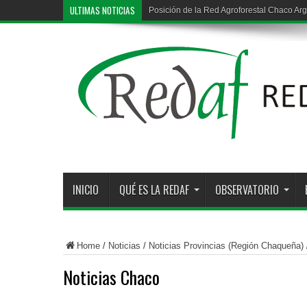
ULTIMAS NOTICIAS
Posición de la Red Agroforestal Chaco Arg
INICIO
QUÉ ES LA REDAF
OBSERVATORIO
Home
/
Noticias
/
Noticias Provincias (Región Chaqueña)
Noticias Chaco