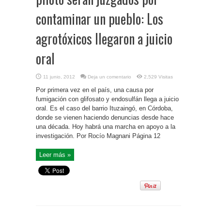
contaminar un pueblo: Los
agrotóxicos llegaron a juicio
oral
11 junio, 2012
Deja un comentario
2,529 Visitas
Por primera vez en el país, una causa por
fumigación con glifosato y endosulfán llega a juicio
oral. Es el caso del barrio Ituzaingó, en Córdoba,
donde se vienen haciendo denuncias desde hace
una década. Hoy habrá una marcha en apoyo a la
investigación. Por Rocío Magnani Página 12
Leer más »