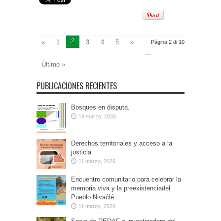
2
«
1
3
4
5
»
Página 2 di 10
...
Último »
PUBLICACIONES RECIENTES
Bosques en disputa.
19 marzo, 2026
Derechos territoriales y acceso a la
justicia
11 marzo, 2026
Encuentro comunitario para celebrar la
memoria viva y la preexistenciadel
Pueblo Nivaĉlé.
11 marzo, 2026