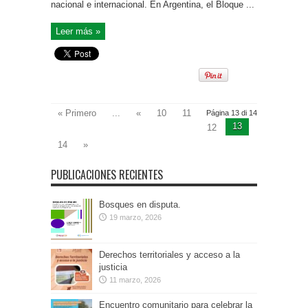
nacional e internacional. En Argentina, el Bloque ...
Leer más »
« Primero
...
«
10
11
Página 13 di 14
13
12
14
»
PUBLICACIONES RECIENTES
Bosques en disputa.
19 marzo, 2026
Derechos territoriales y acceso a la
justicia
11 marzo, 2026
Encuentro comunitario para celebrar la