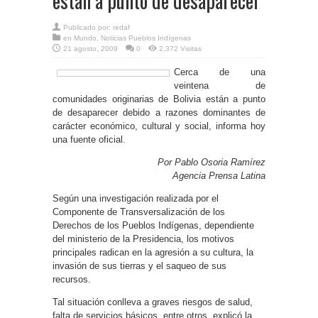
están a punto de desaparecer
Publicado por:
redaf
en
Mundo
,
Noticias Pueblos Indígenas
21 agosto, 2009
0
2,372 Visitas
Cerca de una
veintena de
comunidades originarias de Bolivia están a punto
de desaparecer debido a razones dominantes de
carácter económico, cultural y social, informa hoy
una fuente oficial.
Por Pablo Osoria Ramírez
Agencia Prensa Latina
Según una investigación realizada por el
Componente de Transversalización de los
Derechos de los Pueblos Indígenas, dependiente
del ministerio de la Presidencia, los motivos
principales radican en la agresión a su cultura, la
invasión de sus tierras y el saqueo de sus
recursos.
Tal situación conlleva a graves riesgos de salud,
falta de servicios básicos, entre otros, explicó la