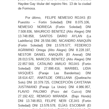
Haydee Gay titular del registro Nro. 13 de la ciudad
de Formosa.
Por último, FELIPE NEMESIO ROJAS (El
Puestito – Fortin Soledad) DNI 8.075.106,
NEMESIO NORIEGA (Fortin Soledad) DNI
7.508.836, MAURICIO BENITEZ (Alto Alegre) DNI
13.748.858, SANTOS DARIO AYLAN (La
Ladrillería) DNI 28.556.080, NICANDRO ANAQUÍN
(Fortin Soledad) DNI 13.578.577, FEDERICO
AGRIMINO Ortega (Alto Alegre) DNI 8.228.197,
NESTOR DANIEL ANAQUÍN (El Arenal) DNI
28.013.576, MARCOS BENITEZ (Alto Alegre) DNI
22.857.569, CATALINO AMILIO ROJAS (Fortin
Soledad) DNI 27.898.416, MARIBEL LIDIA
VASQUES (Paraje Las Banderitas) DNI
18.614.427, ANATILDE ORELLANA (Quebracho
Solo) DNI 10.379.725, CONCEPCIÓN CAYETANA
JUSTINIANO (Paraje La Unión) DNI 4.986.957,
FLAVIO PALOMO (Pozo del Cuzco) DNI
27.192.422, REMIGIO MIRANDA (Bajo Hondo)
DNI 13.748.853, FELIPE NERI CEJAS (Fortin
Soledad) DNI 13.578.578, ELÍAS ESCOBAR (El