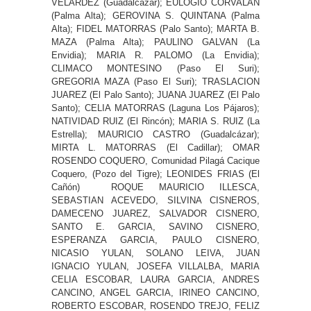
VELARDEZ (Guadalcazar); EULOGIO CORVALAN
(Palma Alta); GEROVINA S. QUINTANA (Palma
Alta); FIDEL MATORRAS (Palo Santo); MARTA B.
MAZA (Palma Alta); PAULINO GALVAN (La
Envidia); MARIA R. PALOMO (La Envidia);
CLIMACO MONTESINO (Paso El Suri);
GREGORIA MAZA (Paso El Suri); TRASLACION
JUAREZ (El Palo Santo); JUANA JUAREZ (El Palo
Santo); CELIA MATORRAS (Laguna Los Pájaros);
NATIVIDAD RUIZ (El Rincón); MARIA S. RUIZ (La
Estrella); MAURICIO CASTRO (Guadalcázar);
MIRTA L. MATORRAS (El Cadillar); OMAR
ROSENDO COQUERO, Comunidad Pilagá Cacique
Coquero, (Pozo del Tigre); LEONIDES FRIAS (El
Cañón) ROQUE MAURICIO ILLESCA,
SEBASTIAN ACEVEDO, SILVINA CISNEROS,
DAMECENO JUAREZ, SALVADOR CISNERO,
SANTO E. GARCIA, SAVINO CISNERO,
ESPERANZA GARCIA, PAULO CISNERO,
NICASIO YULAN, SOLANO LEIVA, JUAN
IGNACIO YULAN, JOSEFA VILLALBA, MARIA
CELIA ESCOBAR, LAURA GARCIA, ANDRES
CANCINO, ANGEL GARCIA, IRINEO CANCINO,
ROBERTO ESCOBAR, ROSENDO TREJO, FELIZ