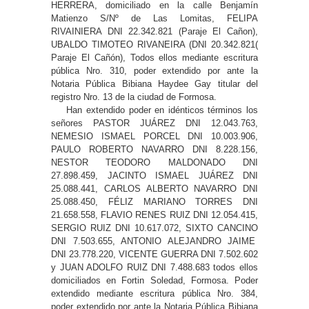
HERRERA, domiciliado en la calle Benjamín
Matienzo S/Nº de Las Lomitas, FELIPA
RIVAINIERA DNI 22.342.821 (Paraje El Cañon),
UBALDO TIMOTEO RIVANEIRA (DNI 20.342.821(
Paraje El Cañón), Todos ellos mediante escritura
pública Nro. 310, poder extendido por ante la
Notaria Pública Bibiana Haydee Gay titular del
registro Nro. 13 de la ciudad de Formosa.
Han extendido poder en idénticos términos los
señores PASTOR JUÁREZ DNI 12.043.763,
NEMESIO ISMAEL PORCEL DNI 10.003.906,
PAULO ROBERTO NAVARRO DNI 8.228.156,
NESTOR TEODORO MALDONADO DNI
27.898.459, JACINTO ISMAEL JUÁREZ DNI
25.088.441, CARLOS ALBERTO NAVARRO DNI
25.088.450, FÉLIZ MARIANO TORRES DNI
21.658.558, FLAVIO RENES RUIZ DNI 12.054.415,
SERGIO RUIZ DNI 10.617.072, SIXTO CANCINO
DNI 7.503.655, ANTONIO ALEJANDRO JAIME
DNI 23.778.220, VICENTE GUERRA DNI 7.502.602
y JUAN ADOLFO RUIZ DNI 7.488.683 todos ellos
domiciliados en Fortin Soledad, Formosa. Poder
extendido mediante escritura pública Nro. 384,
poder extendido por ante la Notaria Pública Bibiana