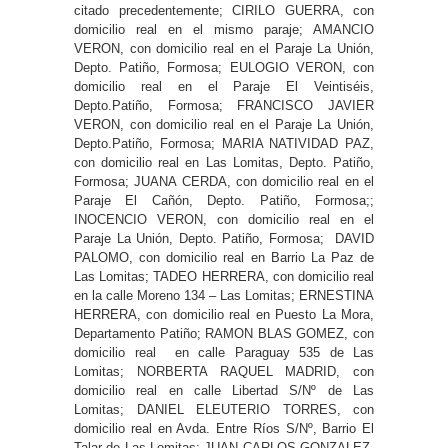
citado precedentemente; CIRILO GUERRA, con
domicilio real en el mismo paraje; AMANCIO
VERON, con domicilio real en el Paraje La Unión,
Depto. Patiño, Formosa; EULOGIO VERON, con
domicilio real en el Paraje El Veintiséis,
Depto.Patiño, Formosa; FRANCISCO JAVIER
VERON, con domicilio real en el Paraje La Unión,
Depto.Patiño, Formosa; MARIA NATIVIDAD PAZ,
con domicilio real en Las Lomitas, Depto. Patiño,
Formosa; JUANA CERDA, con domicilio real en el
Paraje El Cañón, Depto. Patiño, Formosa;;
INOCENCIO VERON, con domicilio real en el
Paraje La Unión, Depto. Patiño, Formosa; DAVID
PALOMO, con domicilio real en Barrio La Paz de
Las Lomitas; TADEO HERRERA, con domicilio real
en la calle Moreno 134 – Las Lomitas; ERNESTINA
HERRERA, con domicilio real en Puesto La Mora,
Departamento Patiño; RAMON BLAS GOMEZ, con
domicilio real en calle Paraguay 535 de Las
Lomitas; NORBERTA RAQUEL MADRID, con
domicilio real en calle Libertad S/Nº de Las
Lomitas; DANIEL ELEUTERIO TORRES, con
domicilio real en Avda. Entre Ríos S/Nº, Barrio El
Talar de Las Lomitas; JUAN CARLOS GONZALEZ,