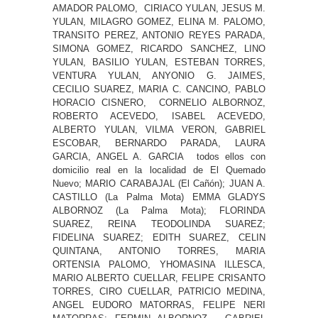
AMADOR PALOMO, CIRIACO YULAN, JESUS M.
YULAN, MILAGRO GOMEZ, ELINA M. PALOMO,
TRANSITO PEREZ, ANTONIO REYES PARADA,
SIMONA GOMEZ, RICARDO SANCHEZ, LINO
YULAN, BASILIO YULAN, ESTEBAN TORRES,
VENTURA YULAN, ANYONIO G. JAIMES,
CECILIO SUAREZ, MARIA C. CANCINO, PABLO
HORACIO CISNERO, CORNELIO ALBORNOZ,
ROBERTO ACEVEDO, ISABEL ACEVEDO,
ALBERTO YULAN, VILMA VERON, GABRIEL
ESCOBAR, BERNARDO PARADA, LAURA
GARCIA, ANGEL A. GARCIA todos ellos con
domicilio real en la localidad de El Quemado
Nuevo; MARIO CARABAJAL (El Cañón); JUAN A.
CASTILLO (La Palma Mota) EMMA GLADYS
ALBORNOZ (La Palma Mota); FLORINDA
SUAREZ, REINA TEODOLINDA SUAREZ;
FIDELINA SUAREZ; EDITH SUAREZ, CELIN
QUINTANA, ANTONIO TORRES, MARIA
ORTENSIA PALOMO, YHOMASINA ILLESCA,
MARIO ALBERTO CUELLAR, FELIPE CRISANTO
TORRES, CIRO CUELLAR, PATRICIO MEDINA,
ANGEL EUDORO MATORRAS, FELIPE NERI