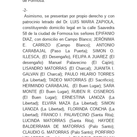
de Formosa.
-2-
Asimismo, se presentan por propio derecho y con
patrocinio letrado del Dr. LUIS MARIA ZAPIOLA,
constituyendo domicilio legal en la calle Saavedra
58 de la ciudad de Formosa los señores EPIFANIO
DIAZ, con domicilio en Campo Blanco; JERÓNIMA
E. CARRIZO (Campo Blanco); ANTONIO
CARABAJAL (Paso La Puerta); SIMON O.
ILLESCA, (El Desengaño), FELIPA A JUAREZ (El
desengaño) Manuel Palavecino (El Cajón);
LISANDRO MATORRAS (El Charcal); JUANITA I.
GALVAN (El Charcal); PAULO HILARIO TORRES
(La Libertad); TADEO MATORRAS (El Sacrificio);
HERMINDO CARABAJAL (El Buen Lugar); SARA
MONTE (El Buen Lugar); RUBEN R. CISNEROS
(El Buen Lugar); ERNESTINA LANOZA (La
Libertad); ELVIRA MAZA (La Libertad); SIMON
LANOZA (La Libertad), FLORINDA CONCHA (La
Libertad); FRANCO I. PALAVECINO (Santa Rita);
LUCINDA MATORRAS (Santa Rita); HAYDEE
BALDERRAMA DE MATORRAS (Palo Santo);
CLAUDIO G. MATORRAS (Palo Santo); PORFIRIO