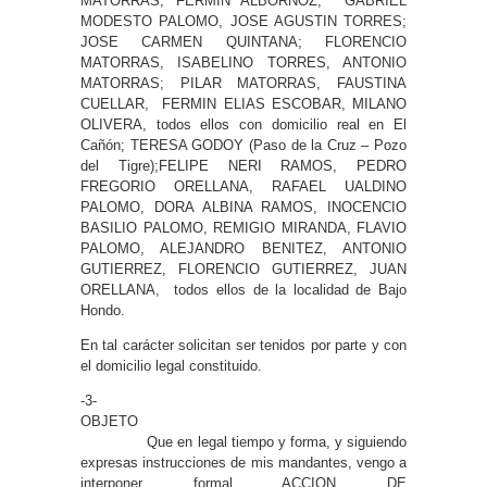
MATORRAS; FERMIN ALBORNOZ, GABRIEL
MODESTO PALOMO, JOSE AGUSTIN TORRES;
JOSE CARMEN QUINTANA; FLORENCIO
MATORRAS, ISABELINO TORRES, ANTONIO
MATORRAS; PILAR MATORRAS, FAUSTINA
CUELLAR, FERMIN ELIAS ESCOBAR, MILANO
OLIVERA, todos ellos con domicilio real en El
Cañón; TERESA GODOY (Paso de la Cruz – Pozo
del Tigre);FELIPE NERI RAMOS, PEDRO
FREGORIO ORELLANA, RAFAEL UALDINO
PALOMO, DORA ALBINA RAMOS, INOCENCIO
BASILIO PALOMO, REMIGIO MIRANDA, FLAVIO
PALOMO, ALEJANDRO BENITEZ, ANTONIO
GUTIERREZ, FLORENCIO GUTIERREZ, JUAN
ORELLANA, todos ellos de la localidad de Bajo
Hondo.
En tal carácter solicitan ser tenidos por parte y con
el domicilio legal constituido.
-3-
OBJETO
Que en legal tiempo y forma, y siguiendo
expresas instrucciones de mis mandantes, vengo a
interponer formal ACCION DE