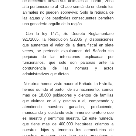
de crecientes llevan sus animales al “bordo”, zona
alta perteneciente al Chaco semiárido en donde los
animales no pueden sobrevivir. Solo la retirada de
las aguas y los pastizales consecuentes permiten
una ganadería orgullo de la región.
Con la ley 1471, Su Decreto Reglamentario
921/2005, la Resolución 5/2005 y disposiciones
que aumentan el valor de la tierra fiscal en siete
veces, se pretende expulsarnos del Bañado sin
perjuicio de las intenciones explicadas por
funcionarios, que solo son palabras ante la
contundencia de las normas y actos
administrativos que dictan.
Nosotros hemos visto nacer el Bañado La Estrella,
hemos sufrido el parto de su nacimiento, somos
mas de 18.000 pobladores y cientos de familias
que vivimos en el y gracias a el, campeando y
atendiendo nuestros ganados, produciendo,
mariscando y cuidando este inmenso territorio que
es nuestro y sentimos nuestro. En este humedal
que tiene mas de 400.000 hectáreas criamos a
nuestros hijos y tenemos los cementerios de
nuestros mayores que han sido argentinos y