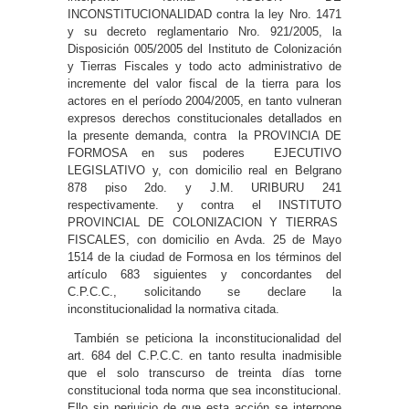
INCONSTITUCIONALIDAD contra la ley Nro. 1471
y su decreto reglamentario Nro. 921/2005, la
Disposición 005/2005 del Instituto de Colonización
y Tierras Fiscales y todo acto administrativo de
incremente del valor fiscal de la tierra para los
actores en el período 2004/2005, en tanto vulneran
expresos derechos constitucionales detallados en
la presente demanda, contra la PROVINCIA DE
FORMOSA en sus poderes EJECUTIVO
LEGISLATIVO y, con domicilio real en Belgrano
878 piso 2do. y J.M. URIBURU 241
respectivamente. y contra el INSTITUTO
PROVINCIAL DE COLONIZACION Y TIERRAS
FISCALES, con domicilio en Avda. 25 de Mayo
1514 de la ciudad de Formosa en los términos del
artículo 683 siguientes y concordantes del
C.P.C.C., solicitando se declare la
inconstitucionalidad la normativa citada.
También se peticiona la inconstitucionalidad del
art. 684 del C.P.C.C. en tanto resulta inadmisible
que el solo transcurso de treinta días torne
constitucional toda norma que sea inconstitucional.
Ello sin perjuicio de que esta acción se interpone