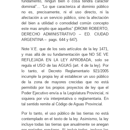
fundamento, ningún bien o cosa tendrá carácter
dominial”… “Lo que caracteriza al dominio público
no es, precisamente, ni el uso directo, ni la
afectación a un servicio público, sino la afectación
del bien a utilidad o comodidad común concepto
este mas amplio que aquellos” (DROMI ROBERTO,
DERECHO ADMINISTRATIVO – ED. CIUDAD
ARGENTINA – pags. 644 y 647).
Note V.E. que de los seis artículos de la ley 1471,
y mas allá de su fundamentación que NO SE VE
REFLEJADA EN LA LEY APROBADA, solo se
regula el USO de las AGUAS (art. 4 de la ley). Por
lo tanto, el Decreto Reglamentario 921/2005
incumple la propia ley al establecer un uso público
de la zona de mayores crecidas que no está
permitido por los propios proyectos de ley que el
Poder Ejecutivo envía a la Legislatura Provincial, ni
siquiera por vía interpretativa o reglamentaria. En
tal sentido remite al Código de Aguas Provincial.
Por lo tanto, el uso público de las tierras no está
contemplado en el texto de la ley. Asimismo, la ley
incluye todas las tierras que anualmente se anegan
por períodos regulares. Al incluir todas, incluye las