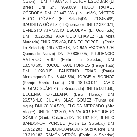
Cañón) DNI 7.498.946, HÉCTOR ESCOBAR (El
Breal) DNI 24. 959.809, HUGO RAFAEL
CÓRDOBA DNI 22.447.236 (La Unión), VÍCTOR
HUGO GÓMEZ (El Salado)DNI 29.845.469,
BAUDILLA GÓMEZ (El Quemado) DNI 12.322.371,
ERNESTO ATANACIO ESCOBAR (El Quemado)
DNI 8.223.891, ANATOLIO CHÁVEZ (La Mora
Marcada) DNI 7.505.469, BENITO PORCEL (Fortin
La Soledad) DNI7.503.618, NORMA ESCOBAR (El
Quemado Nuevo) DNI 20.836.905, PRUDENCIO
AMÉRICO RUIZ (Fortin La Soledad) DNI
13.578.593, ROQUE RAÚL TORRES (Paraje Itatí)
DNI 1.698.015, FAUSTINO FRIAS (Paraje
Monteagudo) DNI 8.448.564, JORGE ALBORNOZ
(Paraje Santa Lucía) DNI 18.150.944, DAVID
REGINO SUÁREZ (La Rinconada) DNI 16.008.380,
EUGENIA ORELLANA (Bajo Hondo) DNI
26.573.410, JULIAN BLAS GÓMEZ (Punta del
Agua) DNI 20.814.589, ELOISA MERCADO (Alto
Alegre) DNI 10.192.300, SALVADOR ESCUDERO
GÓMEZ (Santa Catalina) DNI 10.192.162, BENITO
BANDONOR PORCEL (Fortin La Soledad) DNI
17.932.283, TEODORO ANAQUÍN (Alto Alegre) DNI
13.319.183, RAMÓN VERÓN (Fortin La Soledad)