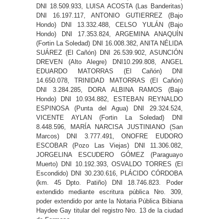
DNI 18.509.933, LUISA ACOSTA (Las Banderitas)
DNI 16.197.117, ANTONIO GUTIERREZ (Bajo
Hondo) DNI 13.332.488, CELSO YULÁN (Bajo
Hondo) DNI 17.353.824, ARGEMINA ANAQUÍN
(Fortin La Soledad) DNI 16.008.382, ANITA NÉLIDA
SUÁREZ (El Cañón) DNI 26.539.902, ASUNCIÓN
DREVEN (Alto Alegre) DNI10.299.808, ANGEL
EDUARDO MATORRAS (El Cañón) DNI
14.650.078, TRINIDAD MATORRAS (El Cañón)
DNI 3.284.285, DORA ALBINA RAMOS (Bajo
Hondo) DNI 10.934.882, ESTEBAN REYNALDO
ESPINOSA (Punta del Agua) DNI 29.324.524,
VICENTE AYLAN (Fortin La Soledad) DNI
8.448.596, MARÍA NARCISA JUSTINIANO (San
Marcos) DNI 3.777.491, ONOFRE EUDORO
ESCOBAR (Pozo Las Viejas) DNI 11.306.082,
JORGELINA ESCUDERO GÓMEZ (Paraguayo
Muerto) DNI 10.192.393, OSVALDO TORRES (El
Escondido) DNI 30.230.616, PLÁCIDO CÓRDOBA
(km. 45 Dpto. Patiño) DNI 18.746.823. Poder
extendido mediante escritura pública Nro. 309,
poder extendido por ante la Notaria Pública Bibiana
Haydee Gay titular del registro Nro. 13 de la ciudad