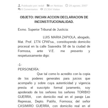
Publicado por:
redaf
en
Noticias
29 agosto, 2007
6 Comentarios
15,504 Visitas
OBJETO: INICIAN ACCION DECLARACION DE
INCONSTITUCIONALIDAD.
Exmo. Superior Tribunal de Justicia:
LUIS MARIA ZAPIOLA, abogado,
Mat. Prof. 1774 CPAFsa., constituyendo domicilio
procesal en la calle Saavedra 58 de la ciudad de
Formosa, ante V.E. me presento y
respetuosamente digo:
-1-
PERSONERÍA:
Que tal como lo acredito con la copia
de los poderes generales para juicios que
acompaño y sobre cuya autenticidad y vigencia
presta el suscripto formal juramento, soy
apoderado de los señores los señores TORIBIO
GUERRA, con domicilio real en el paraje Las
Represas, Depto. Patiño, Formosa; del señor
CASIMIRO GUERRA, con domicilio real en el