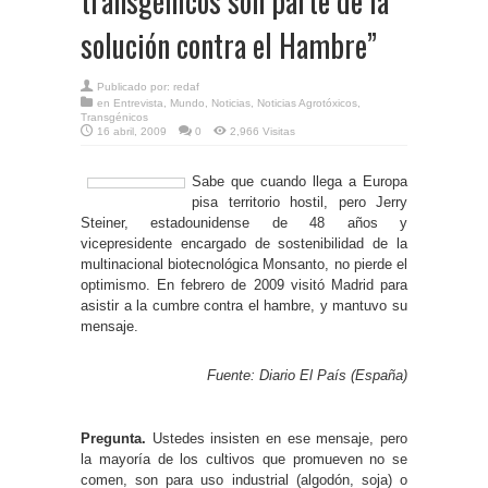
transgénicos son parte de la
solución contra el Hambre”
Publicado por:
redaf
en
Entrevista
,
Mundo
,
Noticias
,
Noticias Agrotóxicos
,
Transgénicos
16 abril, 2009
0
2,966 Visitas
Sabe que cuando llega a Europa
pisa territorio hostil, pero Jerry
Steiner, estadounidense de 48 años y
vicepresidente encargado de sostenibilidad de la
multinacional biotecnológica Monsanto, no pierde el
optimismo. En febrero de 2009 visitó Madrid para
asistir a la cumbre contra el hambre, y mantuvo su
mensaje.
Fuente: Diario El País (España)
Pregunta.
Ustedes insisten en ese mensaje, pero
la mayoría de los cultivos que promueven no se
comen, son para uso industrial (algodón, soja) o