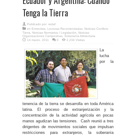
Ecuador y Argentina: Cuando
Tenga la Tierra
Publicado por:
redaf
en
Entrevista
,
Lecturas Recomendadas
,
Noticias Conflicto
Tierra
,
Noticias Normativa / Legislación
,
Noticias
Organizaciones Campesinas
,
Soberanía Alimentaria
14 marzo, 2011
0
2,234 Visitas
La
lucha
por la
tenencia de la tierra se desarrolla en toda América
latina. El proceso de extranjerización y la
concentración de la actividad agrícola en pocas
manos agudizan las tensiones. Cash reunió a tres
dirigentes de movimientos sociales que impulsan
restricciones para extranjeros, la soberanía