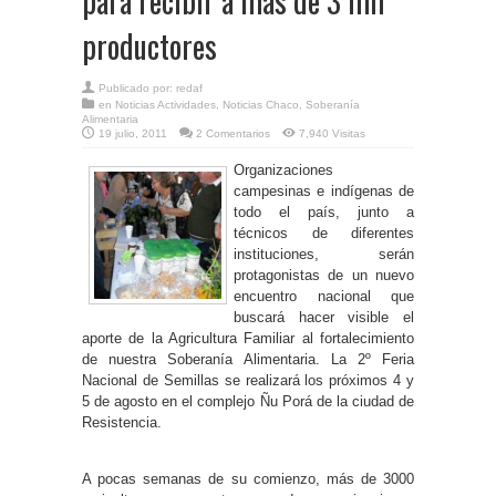
para recibir a más de 3 mil
productores
Publicado por:
redaf
en
Noticias Actividades
,
Noticias Chaco
,
Soberanía
Alimentaria
19 julio, 2011
2 Comentarios
7,940 Visitas
Organizaciones
campesinas e indígenas de
todo el país, junto a
técnicos de diferentes
instituciones, serán
protagonistas de un nuevo
encuentro nacional que
buscará hacer visible el
aporte de la Agricultura Familiar al fortalecimiento
de nuestra Soberanía Alimentaria. La 2º Feria
Nacional de Semillas se realizará los próximos 4 y
5 de agosto en el complejo Ñu Porá de la ciudad de
Resistencia.
A pocas semanas de su comienzo, más de 3000