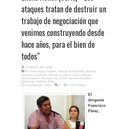
ataques tratan de destruir un
trabajo de negociación que
venimos construyendo desde
hace años, para el bien de
todos”
Publicado por:
redaf
en
Entrevistas / Audios
,
Noticias ASOCIANA
,
Noticias
Conflicto Ambiental
,
Noticias Conflicto Tierra
,
Noticias
Deforestación
,
Noticias Ley 26160
,
Noticias Pueblos
Indígenas
,
Noticias Salta
6 septiembre, 2011
0
3,725 Visitas
El
dirigente
Francisco
Pérez,