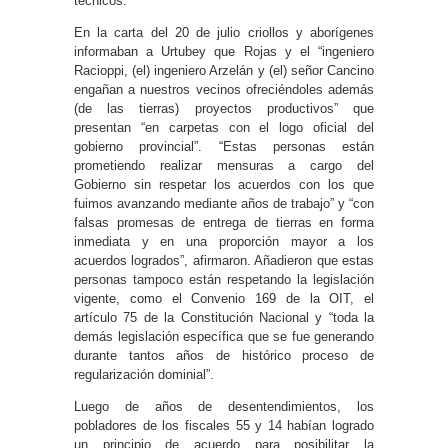
técnicos.
En la carta del 20 de julio criollos y aborígenes
informaban a Urtubey que Rojas y el “ingeniero
Racioppi, (el) ingeniero Arzelán y (el) señor Cancino
engañan a nuestros vecinos ofreciéndoles además
(de las tierras) proyectos productivos” que
presentan “en carpetas con el logo oficial del
gobierno provincial”. “Estas personas están
prometiendo realizar mensuras a cargo del
Gobierno sin respetar los acuerdos con los que
fuimos avanzando mediante años de trabajo” y “con
falsas promesas de entrega de tierras en forma
inmediata y en una proporción mayor a los
acuerdos logrados”, afirmaron. Añadieron que estas
personas tampoco están respetando la legislación
vigente, como el Convenio 169 de la OIT, el
artículo 75 de la Constitución Nacional y “toda la
demás legislación específica que se fue generando
durante tantos años de histórico proceso de
regularización dominial”.
Luego de años de desentendimientos, los
pobladores de los fiscales 55 y 14 habían logrado
un principio de acuerdo para posibilitar la