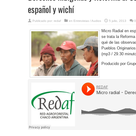
español y wichí
Publicado por:
redaf
en
Entrevistas / Audios
5 julio, 2013
0
Micro Radial en es
se trata la Reforma 
qué de las observac
Pueblos Originarios
(mp3 / 29.30 minut
Producido por Grup