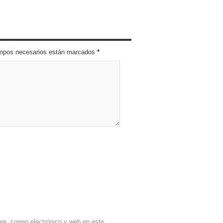
campos necesarios están marcados
*
e, correo electrónico y web en este