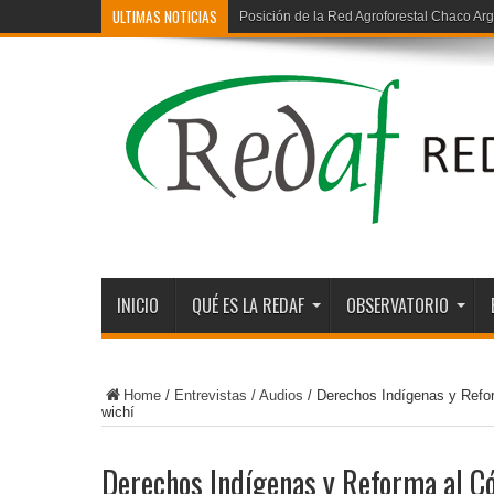
ULTIMAS NOTICIAS
Posición de la Red Agroforestal Chaco Arg
INICIO
QUÉ ES LA REDAF
OBSERVATORIO
Home
/
Entrevistas / Audios
/
Derechos Indígenas y Refor
wichí
Derechos Indígenas y Reforma al Có