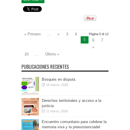
« Primero
...
«
3
4
Página 5 di 12
5
6
7
»
10
...
Último »
PUBLICACIONES RECIENTES
Bosques en disputa.
19 marzo, 2026
Derechos territoriales y acceso a la
justicia
11 marzo, 2026
Encuentro comunitario para celebrar la
memoria viva y la preexistenciadel