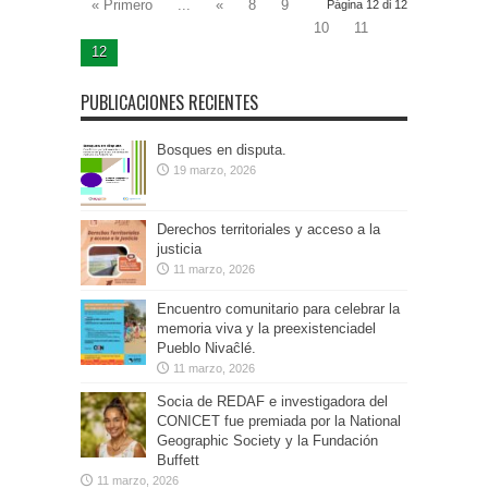
« Primero
...
«
8
9
Página 12 di 12
10
11
12
PUBLICACIONES RECIENTES
Bosques en disputa.
19 marzo, 2026
Derechos territoriales y acceso a la
justicia
11 marzo, 2026
Encuentro comunitario para celebrar la
memoria viva y la preexistenciadel
Pueblo Nivaĉlé.
11 marzo, 2026
Socia de REDAF e investigadora del
CONICET fue premiada por la National
Geographic Society y la Fundación
Buffett
11 marzo, 2026