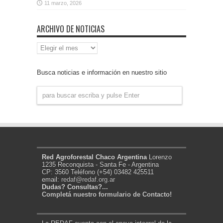
11 marzo, 2026
ARCHIVO DE NOTICIAS
Archivo
de
Noticias
Busca noticias e información en nuestro sitio
Red Agroforestal Chaco Argentina
Lorenzo
1235 Reconquista - Santa Fe - Argentina
CP: 3560 Teléfono (+54) 03482 425511
email:
redaf@redaf.org.ar
Dudas? Consultas?...
Completá nuestro formulario de Contacto!