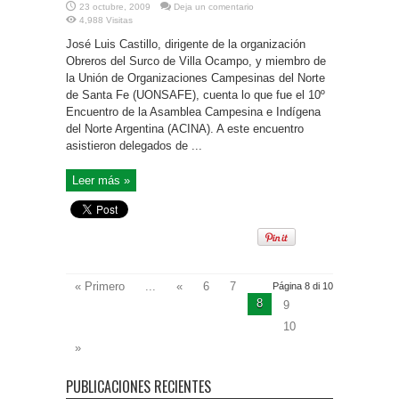
23 octubre, 2009
Deja un comentario
4,988 Visitas
José Luis Castillo, dirigente de la organización
Obreros del Surco de Villa Ocampo, y miembro de
la Unión de Organizaciones Campesinas del Norte
de Santa Fe (UONSAFE), cuenta lo que fue el 10º
Encuentro de la Asamblea Campesina e Indígena
del Norte Argentina (ACINA). A este encuentro
asistieron delegados de ...
Leer más »
« Primero
...
«
6
7
Página 8 di 10
8
9
10
»
PUBLICACIONES RECIENTES