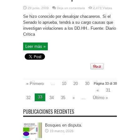
29 junio, 2009
Deja un comentario
2,473 Visitas
Se hizo conocido por desalojar chacareros. Si el
Senado lo aprueba, tendrá a su cargo causas que
investigan violaciones a los DD.HH.. Fuente: Diario
Crítica
Leer más »
« Primero
...
10
20
30
Página 33 di 38
«
31
33
32
34
35
»
...
Último »
PUBLICACIONES RECIENTES
Bosques en disputa.
19 marzo, 2026