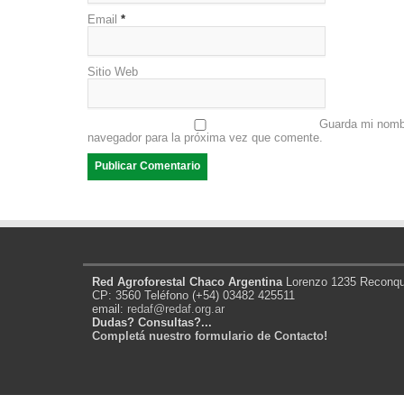
Email
*
Sitio Web
Guarda mi nombr
navegador para la próxima vez que comente.
Red Agroforestal Chaco Argentina
Lorenzo 1235 Reconqui
CP: 3560 Teléfono (+54) 03482 425511
email:
redaf@redaf.org.ar
Dudas? Consultas?...
Completá nuestro formulario de Contacto!