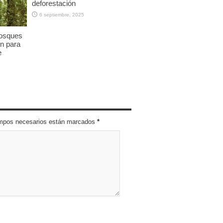
deforestación
6 septiembre, 2025
bosques
n para
e
campos necesarios están marcados
*