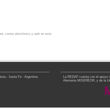
e, correo electrónico y web en este
sta - Santa Fe - Argentina
La REDAF cuenta con el apoyo in
Alemania MISEREOR, y de la Uni