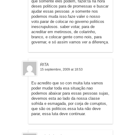
que somente eles podem, fazer.ta na hora
deses politicos para de promessas e buscar
ajudar essas pessoas ,e somente nos
podemos muda isso.faze valer o nosso
voto.parar de colocar no governo politicos
inescrupulosos. saber votar, para de
acreditar em metirosos, de colarinho,
branco, e colocar gente como nois, para
governar, e só assim vamos ver a diferença.
RITA
15 septiembre, 2009 at 18:53
Eu acredito que so con muita luta vamos
poder mudar toda esa situação.nao
podemos abaixar para essas pessoas sujas,
devemos esta ao lado da nossa classe
sofrida e esmagada, por corja de corruptos,
que são os politicos.essa luta não deve
parar, essa luta deve continuar.