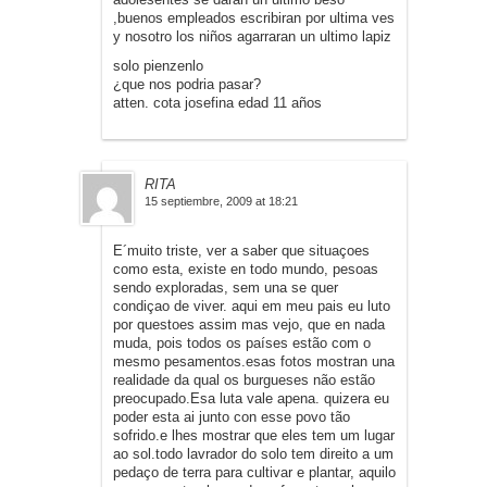
,buenos empleados escribiran por ultima ves
y nosotro los niños agarraran un ultimo lapiz
solo pienzenlo
¿que nos podria pasar?
atten. cota josefina edad 11 años
RITA
15 septiembre, 2009 at 18:21
E´muito triste, ver a saber que situaçoes
como esta, existe en todo mundo, pesoas
sendo exploradas, sem una se quer
condiçao de viver. aqui em meu pais eu luto
por questoes assim mas vejo, que en nada
muda, pois todos os países estão com o
mesmo pesamentos.esas fotos mostran una
realidade da qual os burgueses não estão
preocupado.Esa luta vale apena. quizera eu
poder esta ai junto con esse povo tão
sofrido.e lhes mostrar que eles tem um lugar
ao sol.todo lavrador do solo tem direito a um
pedaço de terra para cultivar e plantar, aquilo