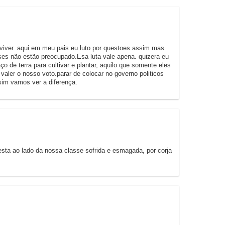
 viver. aqui em meu pais eu luto por questoes assim mas
es não estão preocupado.Esa luta vale apena. quizera eu
o de terra para cultivar e plantar, aquilo que somente eles
ler o nosso voto.parar de colocar no governo politicos
ssim vamos ver a diferença.
ta ao lado da nossa classe sofrida e esmagada, por corja