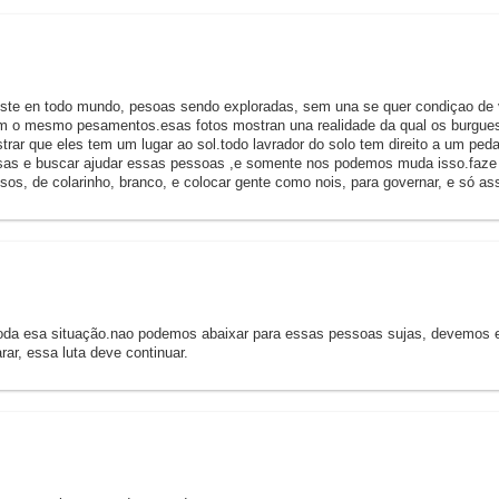
existe en todo mundo, pesoas sendo exploradas, sem una se quer condiçao de
om o mesmo pesamentos.esas fotos mostran una realidade da qual os burgues
trar que eles tem um lugar ao sol.todo lavrador do solo tem direito a um pedaç
ssas e buscar ajudar essas pessoas ,e somente nos podemos muda isso.faze va
osos, de colarinho, branco, e colocar gente como nois, para governar, e só a
oda esa situação.nao podemos abaixar para essas pessoas sujas, devemos es
rar, essa luta deve continuar.