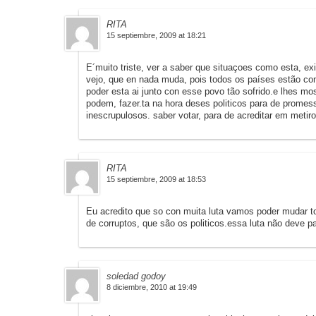
RITA
15 septiembre, 2009 at 18:21
E´muito triste, ver a saber que situaçoes como esta, 
vejo, que en nada muda, pois todos os países estão c
poder esta ai junto con esse povo tão sofrido.e lhes mos
podem, fazer.ta na hora deses politicos para de prome
inescrupulosos. saber votar, para de acreditar em metir
RITA
15 septiembre, 2009 at 18:53
Eu acredito que so con muita luta vamos poder mudar t
de corruptos, que são os politicos.essa luta não deve pa
soledad godoy
8 diciembre, 2010 at 19:49