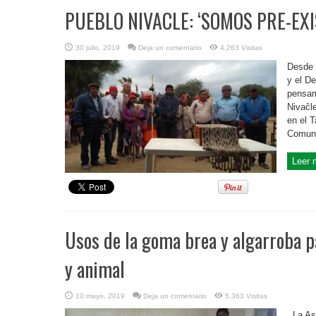
PUEBLO NIVACLE: ‘SOMOS PRE-EXI
30 julio, 2019
Deja un comentario
4,263 Visitas
Desde 
y el D
pensam
Nivaĉl
en el T
Comuni
Leer 
Usos de la goma brea y algarroba 
y animal
10 mayo, 2019
Deja un comentario
5,363 Visitas
La Aso