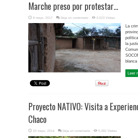
Marche preso por protestar…
8 mayo, 2017
Deja un comentario
3,023 Visitas
La crim
provin
polític
la just
Comuni
SOCOMP
blanca 
Leer 
Proyecto NATIVO: Visita a Experien
Chaco
20 mayo, 2014
Deja un comentario
5,392 Visitas