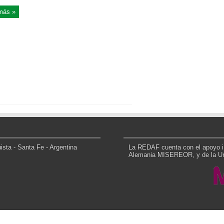
más »
sta - Santa Fe - Argentina
La REDAF cuenta con el apoyo in
Alemania MISEREOR, y de la Uni