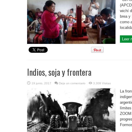
(APCD)
wichí 
brea y
como a
locali
Leer 
Indios, soja y frontera
19 junio, 2017
Deja un comentario
3,308 Visitas
La fro
indíge
argent
límite
ZOOM C
progre
Formos