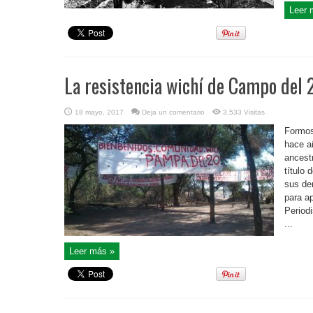
Leer 
La resistencia wichí de Campo del 
18 mayo, 2017
Deja un comentario
3,533 Visitas
Formos
hace añ
ancest
título 
sus der
para a
Period
...
Leer más »