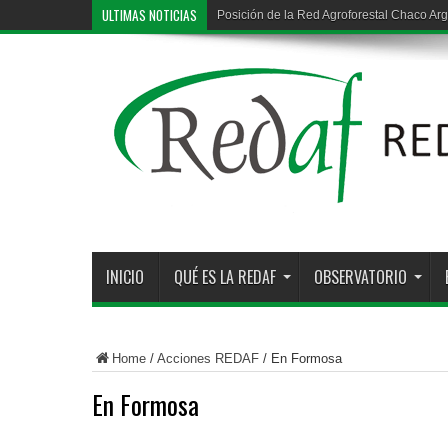
ULTIMAS NOTICIAS
Posición de la Red Agroforestal Chaco Arg
INICIO
QUÉ ES LA REDAF
OBSERVATORIO
Home
/
Acciones REDAF
/
En Formosa
En Formosa